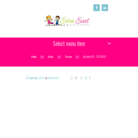
Select menu item
Home
Actus
Presse
Article FB – 07/2021
23 September 2021
by
Karine VW
0
1