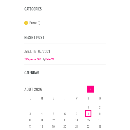
CATEGORIES
Presse
(1)
RECENT POST
Article FB - 07/2021
23 September 2021
by
Karine VW
CALENDAR
AOÛT
2026
L
M
M
J
V
S
D
1
2
3
4
5
6
7
8
9
10
11
12
13
14
15
16
17
18
19
20
21
22
23